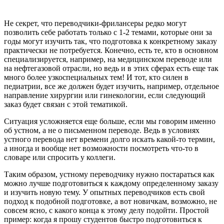
Не секрет, что переводчики-фрилансеры редко могут
позволить себе работать только с 1-2 темами, которые они за
годы могут изучить так, что подготовка к конкретному заказу
практически не потребуется. Конечно, есть те, кто в основном
специализируется, например, на медицинском переводе или
на нефтегазовой отрасли, но ведь и в этих сферах есть еще так
много более узкоспециальных тем! И тот, кто силен в
педиатрии, все же должен будет изучить, например, отдельное
направление хирургии или гинекологии, если следующий
заказ будет связан с этой тематикой.
Ситуация усложняется еще больше, если мы говорим именно
об устном, а не о письменном переводе. Ведь в условиях
устного перевода нет времени долго искать какой-то термин,
а иногда и вообще нет возможности посмотреть что-то в
словаре или спросить у коллеги.
Таким образом, устному переводчику нужно постараться как
можно лучше подготовиться к каждому определенному заказу
и изучить новую тему. У опытных переводчиков есть свой
подход к подобной подготовке, а вот новичкам, возможно, не
совсем ясно, с какого конца к этому делу подойти. Простой
пример: когда я прошу студентов быстро подготовиться к